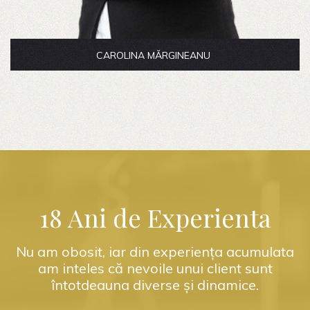
Avocat Partener
RĂZVAN-FLORENTIN SOCOTEANU
Lorem ipsum dolor sit amet, vim dicam iudico
dissentias an, cu ferri atqui quaerendum vix.
READ MORE
18 Ani de Experienta
Nu am obosit, iar din experiența acumulata
am inteles că nevoile unui client sunt
întotdeauna diverse și dinamice.