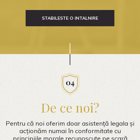
STABILESTE O INTALNIRE
De ce noi?
Pentru că noi oferim doar asistență legala și
acționăm numai în conformitate cu
principiile morale recunoscute pe scară